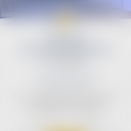
REMINIAC
PRUGNAUD-SERVELLE
DAUBIGNEY
Avocats partenaires
17 avenue Pierre Sémard, 01000 BOURG EN BRESSE
Face aux gares ferroviaire et routière
Accessible aux personnes à mobilité réduite
04 74 50 78 16
Nous localiser