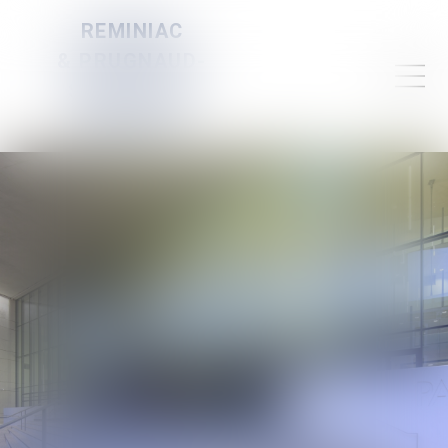
REMINIAC
& PRUGNAUD-
SERVELLE &
DAUBIGNEY