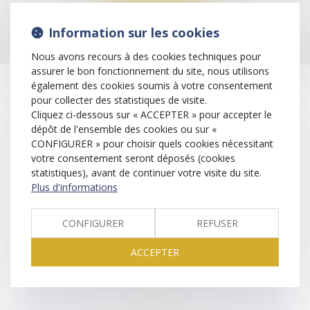
En savoir plus
Information sur les cookies
Nous avons recours à des cookies techniques pour
assurer le bon fonctionnement du site, nous utilisons
également des cookies soumis à votre consentement
pour collecter des statistiques de visite.
Nos domaines d’intervention
Cliquez ci-dessous sur « ACCEPTER » pour accepter le
dépôt de l'ensemble des cookies ou sur «
CONFIGURER » pour choisir quels cookies nécessitant
votre consentement seront déposés (cookies
DROIT IMMOBILIER ET DE LA CONSTRUCTION
statistiques), avant de continuer votre visite du site.
Plus d'informations
CONFIGURER
REFUSER
DROIT DU TRAVAIL ET DROIT DE LA SÉCURITÉ
SOCIALE
ACCEPTER