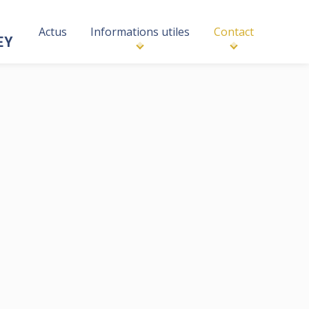
Actus
Informations utiles
Contact
EY
Horaires
Lundi / Mardi ​
: de 9H00 à
12 H00 et de 14H 00 à
17H30
e
Mercredi
: de 9H00 à 12H
 BOURG
Jeudi / Vendredi
: de 9H00
à 12 H00
et de 14H 00 à 16H00