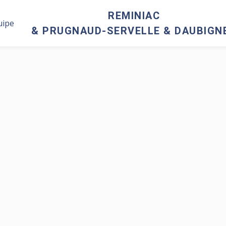
REMINIAC
uipe
& PRUGNAUD-SERVELLE & DAUBIGN
Contact
17 avenue Pierr
Sémard, 01000
EN BRESSE