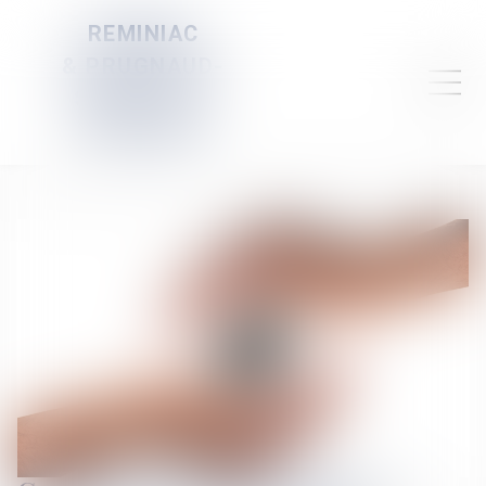
REMINIAC
& PRUGNAUD-
SERVELLE &
DAUBIGNEY