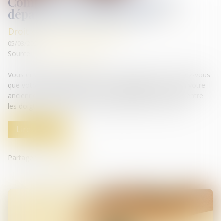
Comprendre les indemnités de
départ à la retraite en 2025
Droit de la protection sociale
05/03/2025
Source :
www.socialmag.news
Vous envisagez de prendre votre retraite en 2025 ? Saviez-vous
que votre indemnité peut varier considérablement selon votre
ancienneté ? Ne laissez pas cette opportunité vous filer entre
les doigts, découvrez les clés pour optimiser vos droits...
Lire la suite
Partager sur