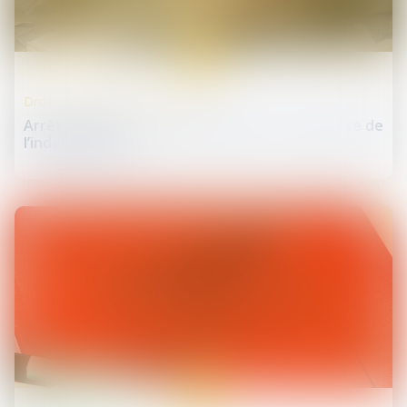
26
févr.
Droit de la protection sociale
Arrêts maladie : le gouvernement acte la baisse de
l’indemnisation
19
févr.