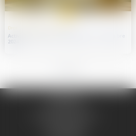
18
déc.
Droit de la protection sociale
Activité partielle et ALPD depuis le 1er novembre
2024
1
2
3
4
5
Me REMINIAC
Tél :
04 74 32 79 79
Me PRUGNAUD-SERVELLE
Tél :
04 74 50 78 16
Me DAUBIGNEY