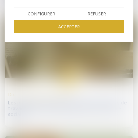
CONFIGURER
REFUSER
ACCEPTER
05
févr.
Droit de la protection sociale
Les périodes non prescrites entre deux arrêts de
travail ne sont plus indemnisées par la sécurité
sociale