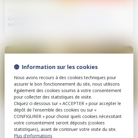
Droit de la protection sociale
Combien de jours de carence en cas d’arrêt
maladie ?
Information sur les cookies
Nous avons recours à des cookies techniques pour
assurer le bon fonctionnement du site, nous utilisons
également des cookies soumis à votre consentement
pour collecter des statistiques de visite.
Cliquez ci-dessous sur « ACCEPTER » pour accepter le
12
dépôt de l'ensemble des cookies ou sur «
févr.
CONFIGURER » pour choisir quels cookies nécessitant
votre consentement seront déposés (cookies
Droit de la protection sociale
statistiques), avant de continuer votre visite du site.
Mise à jour des taux et barèmes 2025
Plus d'informations