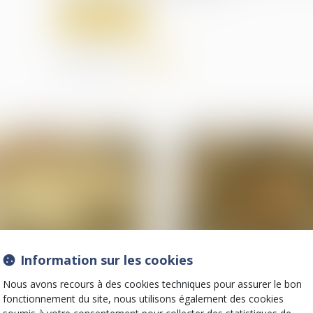
Lire la suite
Partager sur
Information sur les cookies
09
juil.
Nous avons recours à des cookies techniques pour assurer le bon
Droit immobilier
Droit de la protection s
fonctionnement du site, nous utilisons également des cookies
Action paulienne : la
Discriminations au t