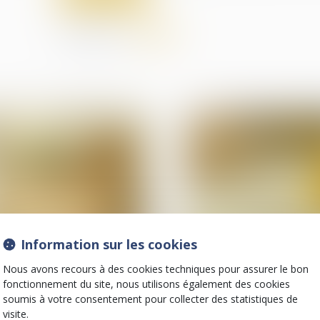
Partager sur
Information sur les cookies
25
juil.
Nous avons recours à des cookies techniques pour assurer le bon
Relation individuelles au travail
Droit de la constructio
fonctionnement du site, nous utilisons également des cookies
Licenciement pour
Construction et
soumis à votre consentement pour collecter des statistiques de
concurrence déloyale :
habitation : rénova
visite.
pas de preuve, pas de
de l’habitat dégra