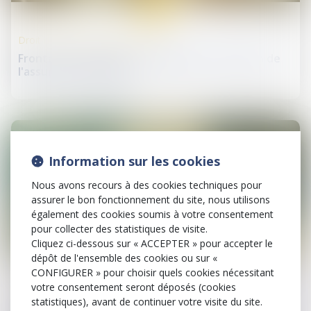
mai
Droit de la protection sociale
Frontaliers : Révision du règlement européen de
l'assurance chômage
Information sur les cookies
Nous avons recours à des cookies techniques pour
assurer le bon fonctionnement du site, nous utilisons
également des cookies soumis à votre consentement
pour collecter des statistiques de visite.
Cliquez ci-dessous sur « ACCEPTER » pour accepter le
19
dépôt de l'ensemble des cookies ou sur «
mai
CONFIGURER » pour choisir quels cookies nécessitant
votre consentement seront déposés (cookies
Droit immobilier
statistiques), avant de continuer votre visite du site.