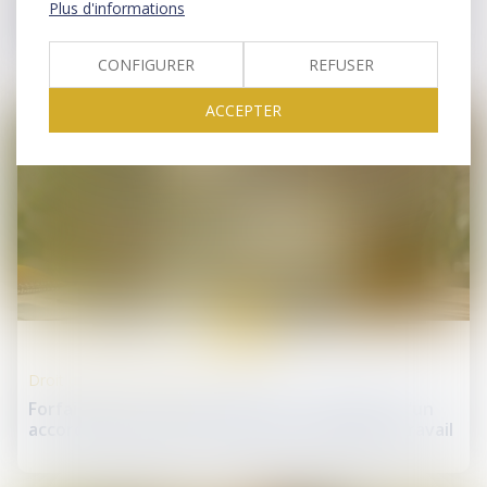
Passoires thermiques : vers un assouplissement
Plus d'informations
des règles de location en France ?
CONFIGURER
REFUSER
ACCEPTER
18
mai
Droit du travail - Salariés
Forfait jours et santé du salarié : validation d’un
accord d’entreprise encadrant la charge de travail