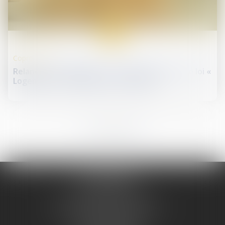
12
mai
Copropriété
Relance de l’immobilier : un nouveau projet de loi «
Logement » attendu pour l’été 2026
2
3
4
5
6
7
8
...
...
Me REMINIAC
Tél :
04 74 32 79 79
Me PRUGNAUD-SERVELLE
Tél :
04 74 50 78 16