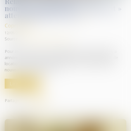
Relance de l’immobilier : un
nouveau projet de loi « Logement »
attendu pour l’été 2026
Copropriété
12/05/2026
Source :
cabinet-rs.expert-infos.com
Pour relancer le marché du logement, le Premier ministre a
annoncé notamment un assouplissement des conditions de
location des passoires thermiques et un renforcement du
nouveau dispositif Jeanbrun...
Lire la suite
Partager sur