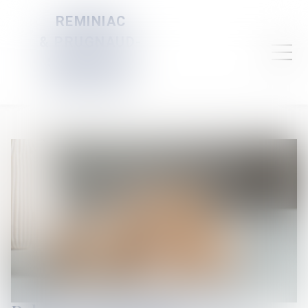
REMINIAC
& PRUGNAUD-
SERVELLE &
DAUBIGNEY