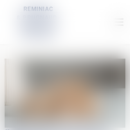
REMINIAC
& PRUGNAUD-
SERVELLE &
DAUBIGNEY