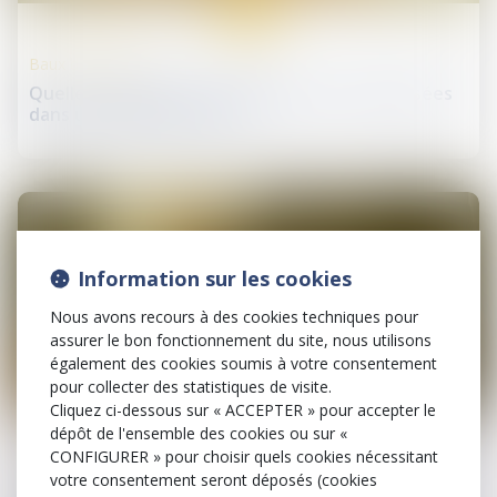
avr.
Baux d'habitation
Quelles utilisations du logement sont autorisées
dans un bail de location ?
Information sur les cookies
Nous avons recours à des cookies techniques pour
assurer le bon fonctionnement du site, nous utilisons
également des cookies soumis à votre consentement
pour collecter des statistiques de visite.
14
Cliquez ci-dessous sur « ACCEPTER » pour accepter le
avr.
dépôt de l'ensemble des cookies ou sur «
CONFIGURER » pour choisir quels cookies nécessitant
Relation individuelles au travail
votre consentement seront déposés (cookies