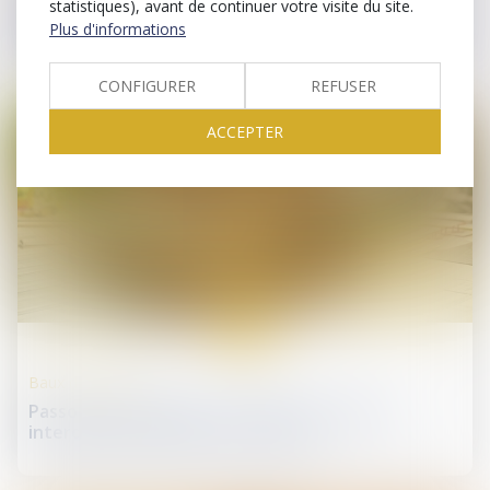
Licenciement nul : les indemnités doivent inclure
statistiques), avant de continuer votre visite du site.
primes et heures supplémentaires
Plus d'informations
CONFIGURER
REFUSER
ACCEPTER
09
avr.
Baux d'habitation
Passoires thermiques : le Sénat assouplit les
interdictions de mises en location