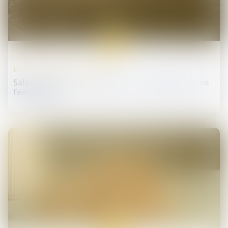
16
avr.
Droit de la protection sociale
Salariée enceinte : quelles sont les obligations de
l’employeur ?
16