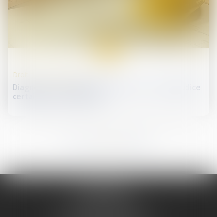
04
avr.
Droit de la construction
Diagnostic d'assainissement erroné : un préjudice
certain pour l'acquéreur
13
14
15
16
17
18
19
...
...
Me REMINIAC
Tél :
04 74 32 79 79