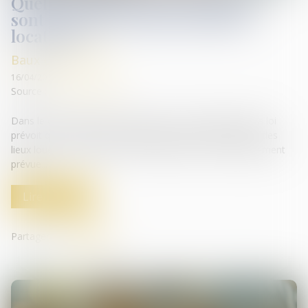
Quelles utilisations du logement
sont autorisées dans un bail de
location ?
Baux d'habitation
16/04/2025
Source :
edito.seloger.com
Dans le cadre d’un bail soumis à la loi du 6 juillet 1989, la loi
prévoit que le locataire a l’obligation d’user paisiblement des
lieux loués, conformément à la destination contractuellement
prévue...
Lire la suite
Partager sur