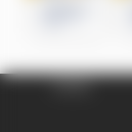
L'assureur peut verser
une indemnité à
l'acheteur même en cas
de réception avec
réserves
Me REMINIAC
Tél :
04 74 32 79 79