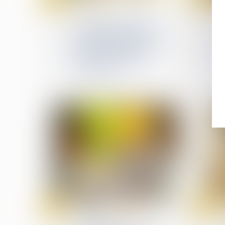
nov.
nov.
Copropriété
Précision concernant le
droit d’agir du syndicat
des copropriétaires
concernant un préjudice
subi par seulement
certains lots
20
19
nov.
nov.
Droit de la construction