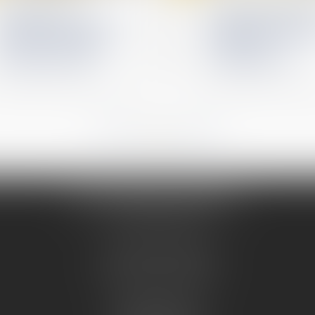
Déclaration et
Protection renforc
autorisation de mise en
salariées enceintes
location : nouvelles
nullité du licencie
compétences pour les
indemnités
maires et les EPCI
compensatoires
...
...
21
22
23
24
25
26
27
Me PRUGNAUD-SERVELLE
Tél :
04 74 50 78 16
17 avenue Pierre Sémard
01000 BOURG EN BRESSE
Cabinet secondaire