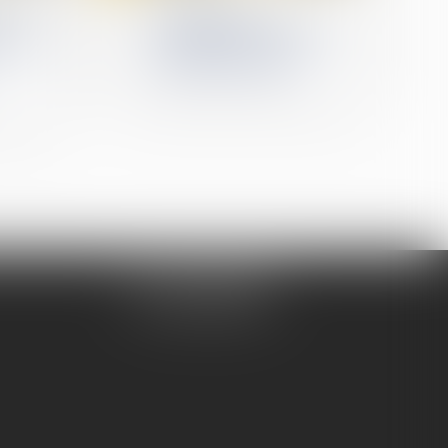
ée des
Conditions de
 :
recevabilité de l'action
ment et
syndicale au nom d'un
salarié intérimaire
Me DAUBIGNEY
Tél :
04 74 50 78 16