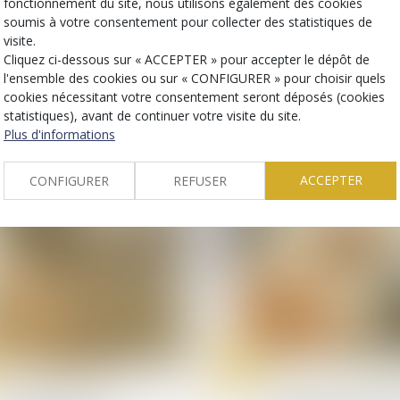
fonctionnement du site, nous utilisons également des cookies
nov.
Droit de la construction
Relation individuelles au
soumis à votre consentement pour collecter des statistiques de
L'obligation de
Preuve de la
visite.
l'architecte face au
discrimination et
Cliquez ci-dessous sur « ACCEPTER » pour accepter le dépôt de
déficit de surface
étendue de l’office
l'ensemble des cookies ou sur « CONFIGURER » pour choisir quels
précisée par la Cour de
juge
cookies nécessitant votre consentement seront déposés (cookies
cassation
statistiques), avant de continuer votre visite du site.
Plus d'informations
ACCEPTER
CONFIGURER
REFUSER
18
nov.
Droit de la propriété
Relation individuelles au