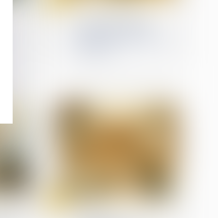
nov.
 travail
Droit de la protection sociale
Les salariés à temps
partiel sont-ils privés
 du
d'une pension de retraite
adéquate ?
13
nov.
 travail
Relation collectives au travail