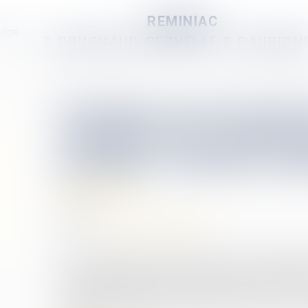
REMINIAC
uipe
& PRUGNAUD-SERVELLE & DAUBIGN
Précision concernant l
syndicat des copropri
préjudice subi par seu
Copropriété
27/11/2024
Source :
www.lemag-juridique.com
Dans une affaire portée devant la Cour de cassat
copropriétaires d'un immeuble avait confié des 
une société spécialisée, sous la supervision d'un
constatés, l’obligeant à engager une action en jus