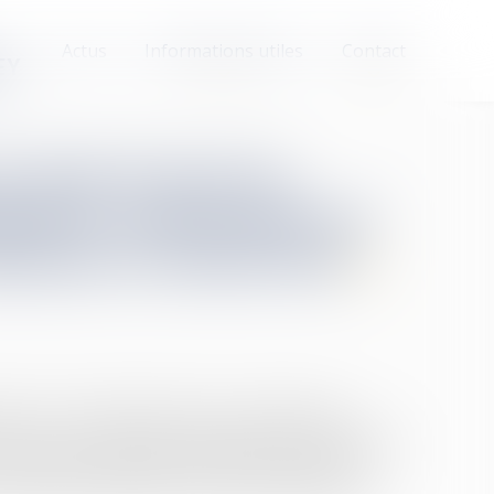
Actus
Informations utiles
Contact
EY
e droit d’agir du
étaires concernant un
lement certains lots
ion le 7 novembre dernier, le syndicat des
travaux de ravalement de façade et d'étanchéité à
 architecte, mais divers désordres avaient été
tice, après expertise, contre l'architecte, son