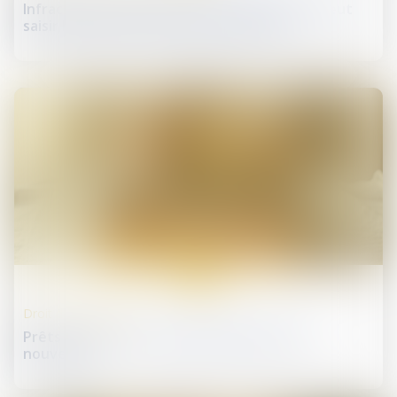
Infractions au droit du travail : l’inspection peut
saisir le procureur sans procès-verbal
11
juin
Droit de la propriété
Prêts à taux zéro : des précisions pour les
nouveaux