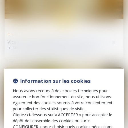
13
juin
Droit de la construction
Vice caché : la prescription court à compter de la
mise en cause par le maître d’ouvrage
Information sur les cookies
Nous avons recours à des cookies techniques pour
assurer le bon fonctionnement du site, nous utilisons
également des cookies soumis à votre consentement
pour collecter des statistiques de visite.
Cliquez ci-dessous sur « ACCEPTER » pour accepter le
dépôt de l'ensemble des cookies ou sur «
13
CONFIGURER » pour choisir quels cookies nécessitant
juin