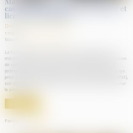
Maintien du contrat de travail en
cas de changement de prestataire et
licenciement abusif
Droit du travail - Salariés
17/06/2025
Source :
www.lemag-juridique.com
La Cour a rappelé le 4 juin dernier qu'un salarié licencié en
méconnaissance des dispositions conventionnelles de maintien
de contrat peut, à son choix, soit demander au repreneur
(entreprise entrante) la reprise de son contrat de travail (ce qui
prive le licenciement initial de l'entreprise sortante de tout effet),
soit demander à l'entrepreneur sortant une indemnisation pour
le préjudice subi...
Lire la suite
Partager sur