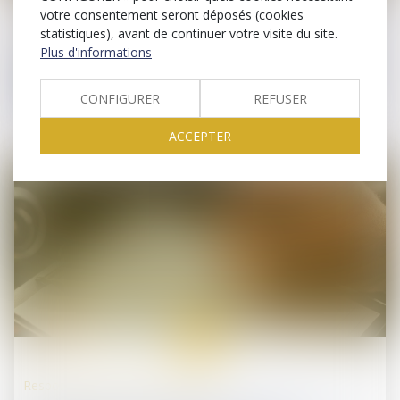
votre consentement seront déposés (cookies
statistiques), avant de continuer votre visite du site.
Droit de la protection sociale
Plus d'informations
Portabilité des garanties : les prestations acquises
doivent être versées même après la fin de la
période
CONFIGURER
REFUSER
ACCEPTER
12
juin
Responsabilité accident du travail