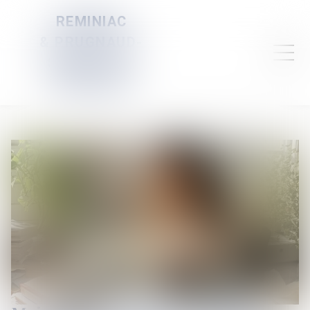
REMINIAC
& PRUGNAUD-
SERVELLE &
DAUBIGNEY