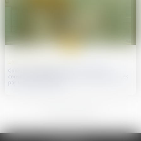
06
juin
Droit de la construction
Construction et logement : les permis de
construire délivrés entre 2021 et 2024 prolongés
par un nouveau décret
9
10
11
12
13
14
15
...
...