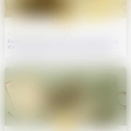
31
janv.
Droit de la construction
Rappels essentiels concernant la caractérisation
d’un dommage décennal et son indemnisation
30
janv.