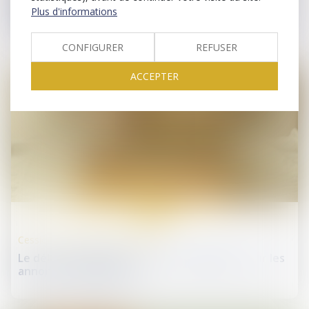
: la stabilité des contingents conventionnels
Plus d'informations
confirmée
CONFIGURER
REFUSER
ACCEPTER
22
janv.
Cession et gestion d'immeuble
Le débroussaillement, mention obligatoire sur les
annonces immobilières