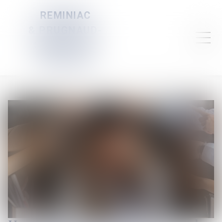
REMINIAC
& PRUGNAUD-
SERVELLE &
DAUBIGNEY