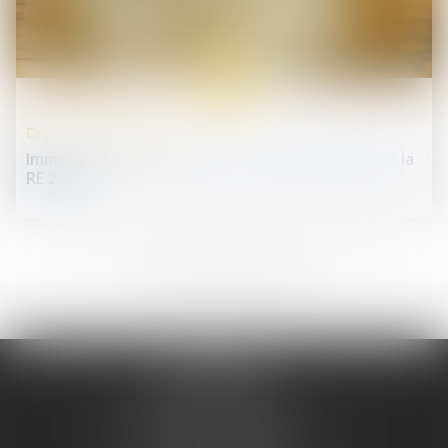
17
janv.
Droit de la construction
Immobilier neuf en 2025 : un nouveau seuil pour la
RE 2020
18
19
20
21
22
23
24
...
...
Me REMINIAC
Tél :
04 74 32 79 79
Me PRUGNAUD-SERVELLE