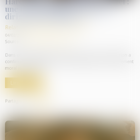
Harcèlement moral institutionnel :
une responsabilité pénale des
dirigeants confirmée
Relation individuelles au travail
04/02/2025
Source :
www.lemag-juridique.com
Dans un arrêt inédit du 22 janvier 2025, la Cour de cassation a
confirmé la condamnation de deux dirigeants pour harcèlement
moral institutionnel...
Lire la suite
Partager sur