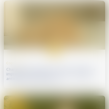
08
juil.
Copropriété
Charges de copropriété : une mise en demeure
imprécise ne permet pas d'obtenir l'exigibilité
anticipée des sommes dues