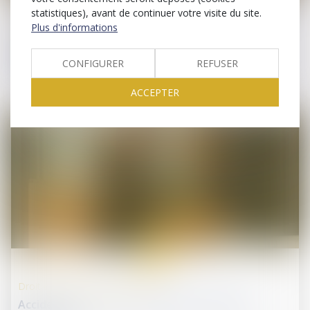
statistiques), avant de continuer votre visite du site.
Plus d'informations
Responsabilité accident du travail
Harcèlement sexuel : la victime n'a pas besoin
d'être directement visée
CONFIGURER
REFUSER
ACCEPTER
01
juil.
Droit de la protection sociale
Accidents du travail : indemnisation limitée à