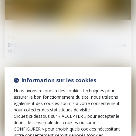
07
juil.
Relation individuelles au travail
Droits des travailleurs des plateformes : adoption
des premières normes internationales
Information sur les cookies
Nous avons recours à des cookies techniques pour
assurer le bon fonctionnement du site, nous utilisons
également des cookies soumis à votre consentement
pour collecter des statistiques de visite.
Cliquez ci-dessous sur « ACCEPTER » pour accepter le
dépôt de l'ensemble des cookies ou sur «
CONFIGURER » pour choisir quels cookies nécessitant
02
votre consentement seront déposés (cookies
juil.