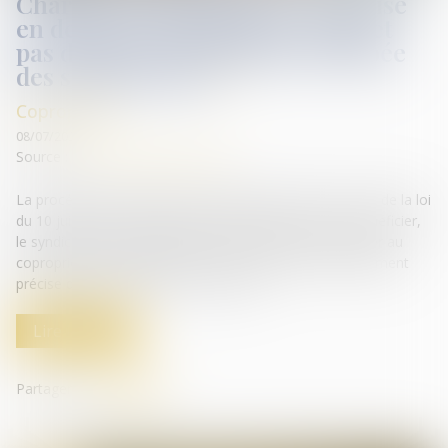
Charges de copropriété : une mise
en demeure imprécise ne permet
pas d'obtenir l'exigibilité anticipée
des sommes dues
Copropriété
08/07/2026
Source :
www.lemag-juridique.com
La procédure accélérée au fond prévue par l'article 19-2 de la loi
du 10 juillet 1965 est strictement encadrée. Pour en bénéficier,
le syndicat des copropriétaires doit notamment adresser au
copropriétaire défaillant une mise en demeure suffisamment
précise quant aux sommes réclamées...
Lire la suite
Partager sur