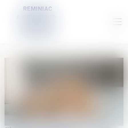
REMINIAC
& PRUGNAUD-
SERVELLE &
DAUBIGNEY