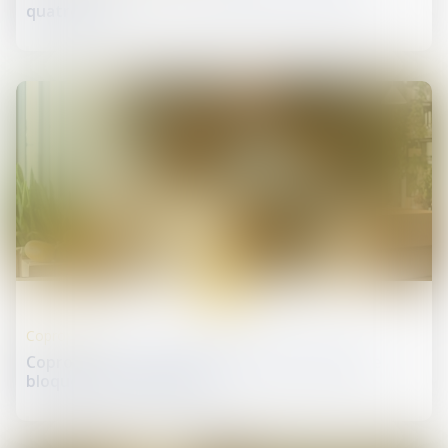
quatre ans
30
juin
Copropriété
Copropriété : une mise en demeure imprécise
bloque le recouvrement