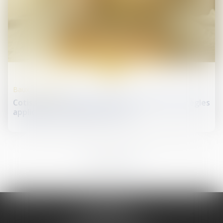
26
juin
Baux d'habitation
Cotisations 2026 : un arrêté qui confirme les règles
applicables au logement social
1
2
3
4
5
6
7
...
Me REMINIAC
Tél :
04 74 32 79 79