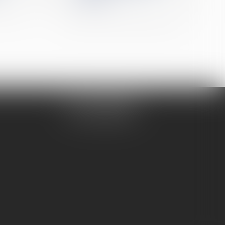
Me DAUBIGNEY
Tél :
04 74 50 78 16