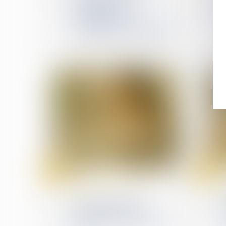
n'exonère pas
l'employeur du
versement de l'indemnité
d'occupation du domicile
24
23
avr.
avr.
Responsabilité accident du
travail
Absence maladie :
comment la présenter
sur le bulletin de paie en