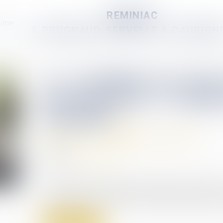
REMINIAC
uipe
& PRUGNAUD-SERVELLE & DAUBIGN
Le cessibilité des droi
pas autorisée, y compri
familiale
Relation individuelles au travail
28/04/2025
Source :
www.legisocial.fr
Le Ministère du travail a apporté des précision
dans le cadre de réponses à 3 questions posées p