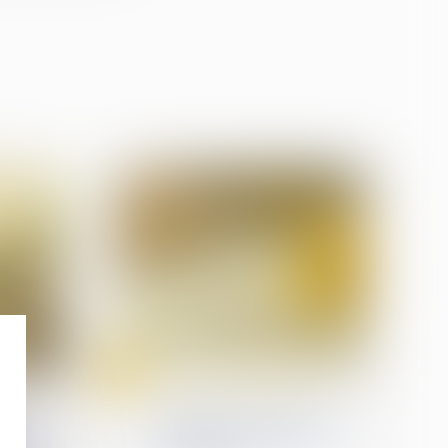
25
avr.
 travail
Droit de la construction
roits
Vous louez un logement
pas
en LMNP ? Voici ce qu'il