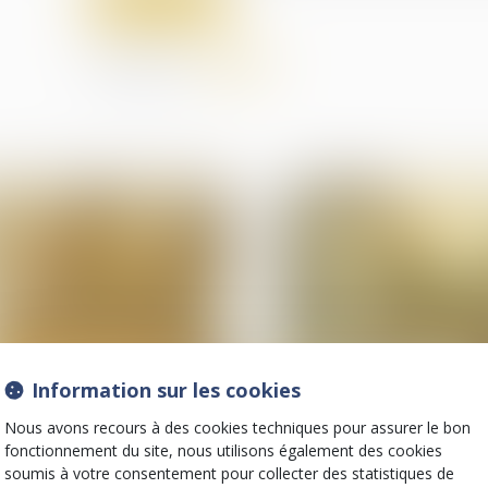
Lire la suite
Partager sur
Information sur les cookies
28
avr.
Nous avons recours à des cookies techniques pour assurer le bon
Baux d'habitation
Relation individuelles au
fonctionnement du site, nous utilisons également des cookies
Détermination de la
Le cessibilité des d
soumis à votre consentement pour collecter des statistiques de
créance et injonction de
issus du CPF n'est 