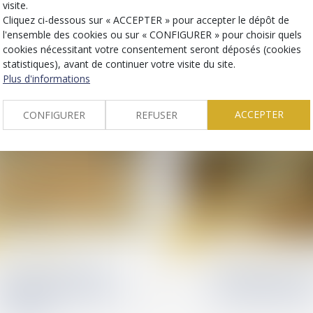
visite.
payer : le contrat et rien
autorisée, y compri
que le contrat !
sein de la cellule fa
Cliquez ci-dessous sur « ACCEPTER » pour accepter le dépôt de
l'ensemble des cookies ou sur « CONFIGURER » pour choisir quels
cookies nécessitant votre consentement seront déposés (cookies
statistiques), avant de continuer votre visite du site.
Plus d'informations
ACCEPTER
CONFIGURER
REFUSER
22
avr.
Droit immobilier
Relation individuelles au
Clause de non-recours :
Harcèlement moral 
pas d’exonération de
Cour rappelle les li
l’obligation de délivrance
du pouvoir du juge
du bailleur