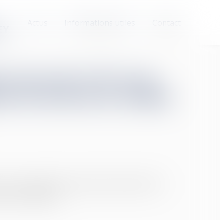
Actus
Informations utiles
Contact
EY
ts issus du CPF n'est
s au sein de la cellule
s sur le Compte Personnel de Formation (CPF)
ar des députés...