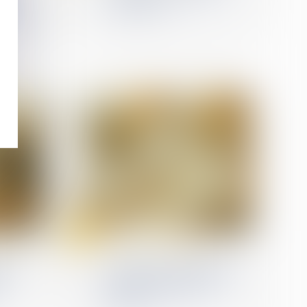
s au
faut retenir
miliale
18
avr.
 travail
Droit de la construction
: la
Assurance construction :
mites
pas de retour en arrière
après acceptation de
garantie