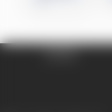
2025 ?
Me REMINIAC
Tél :
04 74 32 79 79