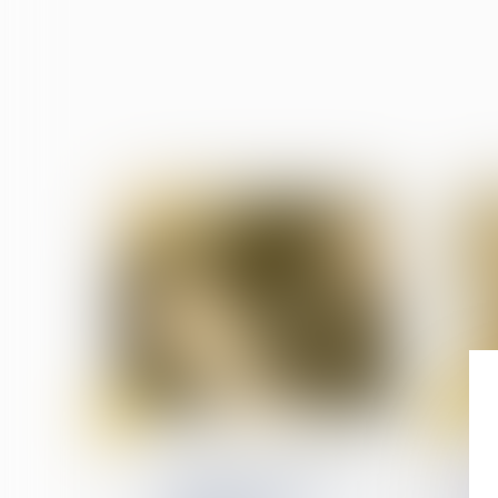
30
29
avr.
avr.
Droit de la protection sociale
La mise à disposition d'un
véhicule de fonction