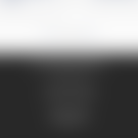
...
...
12
13
14
15
16
17
18
Me PRUGNAUD-SERVELLE
Tél :
04 74 50 78 16
17 avenue Pierre Sémard
01000 BOURG EN BRESSE
Cabinet secondaire
14 place des Terreaux
01300 BELLEY