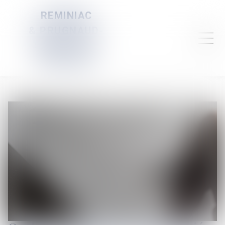
REMINIAC
& PRUGNAUD-
SERVELLE &
DAUBIGNEY