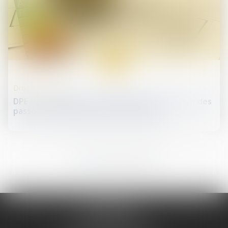
16
oct.
Droit immobilier
DPE : le calendrier de l'interdiction de location des
passoires thermiques bientôt adapté
22
23
24
25
26
27
28
...
Me REMINIAC
Tél :
04 74 32 79 79