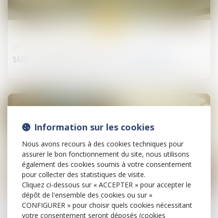
23
oct.
Droit de la protection sociale
SMIC : augmentation au 1er novembre 2024
Information sur les cookies
Nous avons recours à des cookies techniques pour
assurer le bon fonctionnement du site, nous utilisons
également des cookies soumis à votre consentement
pour collecter des statistiques de visite.
Cliquez ci-dessous sur « ACCEPTER » pour accepter le
23
dépôt de l'ensemble des cookies ou sur «
oct.
CONFIGURER » pour choisir quels cookies nécessitant
votre consentement seront déposés (cookies
Droit de la construction