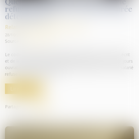
Quelles conséquences si un salarié
refuse de signer son contrat à durée
déterminée ?
Relation individuelles au travail
28/10/2024
Source :
www.legisocial.fr
Le code du travail prévoit l’obligation d’établir un CDD par écrit
et de le transmettre au salarié, au plus tard, dans les deux jours
ouvrables suivant l'embauche. Mais que se passe-t-il si le salarié
refuse de signer le contrat...
Lire la suite
Partager sur