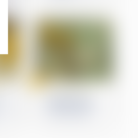
07
mars
n
Droit de la construction
ale ne
Responsabilité des
constructeurs : une
immixtion fautive doit
ctivité
être caractérisée