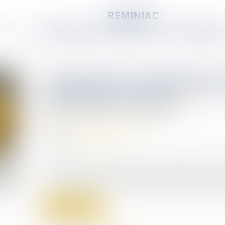
REMINIAC
uipe
& PRUGNAUD-SERVELLE & DAUBIGN
Vous louez un logemen
qu'il faut retenir
Droit de la construction
25/04/2025
Source :
edito.seloger.com
C’est encore une niche fiscale qui disparaît et qui
non professionnelle. Et qui alourdit la taxation de
Lire la suite