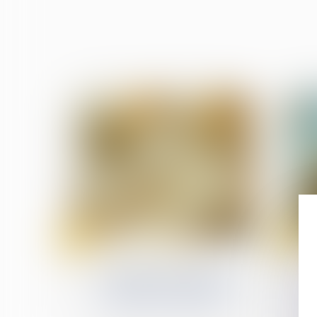
16
09
mai
mai
Droit de la construction
Sous-traitance : pas de
nullité sans manquement
préalable aux garanties