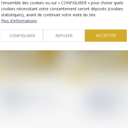
l'ensemble des cookies ou sur « CONFIGURER » pour choisir quels
cookies nécessitant votre consentement seront déposés (cookies
statistiques), avant de continuer votre visite du site.
Plus d'informations
ACCEPTER
CONFIGURER
REFUSER
21
mars
Droit de la construction
Droit de la constructio
Diagnostic
La garantie décenn
d'assainissement erroné :
s’applique pas aux
un préjudice certain pour
équipements
l'acquéreur
indispensables à l’a
professionnelle.