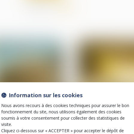
Partager sur
Information sur les cookies
02
mai
Nous avons recours à des cookies techniques pour assurer le bon
Droit de la construction
Droit de la constructio
fonctionnement du site, nous utilisons également des cookies
Certificats d’économies
Quelles sont les
soumis à votre consentement pour collecter des statistiques de
d’énergie (CEE) : encore
obligations liées à 
visite.
des modifications à
BTP ?
Cliquez ci-dessous sur « ACCEPTER » pour accepter le dépôt de
connaître