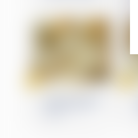
18
04
avr.
avr.
Droit de la construction
Assurance construction :
pas de retour en arrière
après acceptation de
garantie