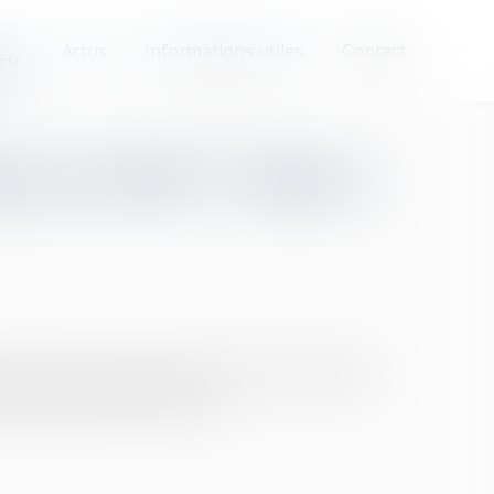
Actus
Informations utiles
Contact
EY
t en LMNP ? Voici ce
 amoindrit l’attractivité de la location meublée
 la plus-value à la revente...